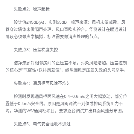
失败点2：噪声超标
设计值≤45dB(A)，实测55dB。噪声来源：风机未做减震、风
管穿过墙体未做隔声处理、风口直吹实验台。华测设计在暖通设计
阶段必须做声学模拟，标注需要做消声处理的节点。
失败点3：压差梯度失控
洁净走廊对相邻房间的正压差不足，污染风险增加。压差控制
的核心是"气密性+送排风差值"，缝隙漏风是压差失效的头号杀手。
失败点4：通风柜面风速不均匀
检测时发现通风柜面风速在0.4~0.6m/s之间大幅波动，部分位
置低于0.4m/s安全线。原因是风阀调试不到位或排风系统阻力不
均。华测的VAV通风柜项目，要求逐台调试并出具面风速分布图。
失败点5：电气安全验收不通过