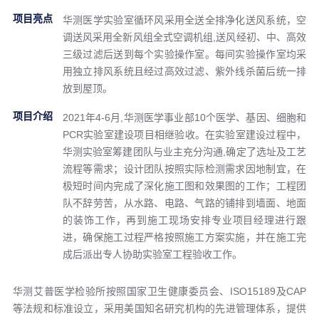
项目亮点
华测医学实验室循环风采用全送全排净化送风系统，空
调送风采用全新风组全式空调机组,送风经初、中、高效
三级过滤后送到每个实验操作室。每间实验操作室均采
用独立排风系统且经过高效过滤、紫外线杀菌后统一排
放到屋顶。
项目介绍
2021年4-6月,华测医学事业部10个医学、基因、细胞和
PCR实验室建设项目相继验收。在实验室建设过程中，
华测实验室筹建团队与业主充分沟通,确定了选址及工艺
流程等需求；设计团队按照实际检测需求因地制宜，在
极短时间内完成了深化施工图和效果图的工作；工程团
队不辞劳苦，从水路、电路、气路的铺排到墙面、地面
的装饰工作，再到施工现场安排专业项目经理进行跟
进，确保施工过程严格按照施工方案实施，并在施工完
成后派出专人协助实验室工程验收工作。
华测艾普医学检验所按照国家卫生健康委员会、ISO15189及CAP
等法规和标准设立，采用美国知名研究机构的先进管理体系，提供