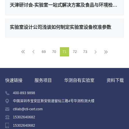
天津研讨会-实验室一站式解决方案及食品与环境检测方案研讨会
实验室设计公司浅谈如何制定实验室设备校准参数
69
70
71
72
73
快速链接
服务项目
华测自有实验室
资料下载
400-893 9898
中国深圳市宝安区新安街道留仙三路4号华测检测大楼
ctilab@cti-cert.com
15302640682
15302640682